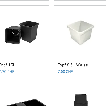
Topf 15L
Topf 8,5L Weiss
Preis
Preis
7,70 CHF
7,00 CHF