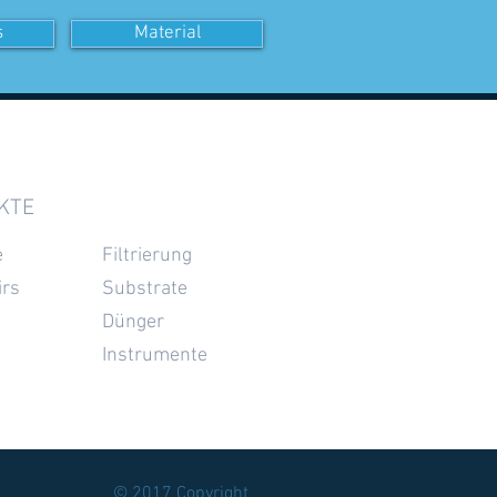
s
Material
KTE
e
Filtrierung
irs
Substrate
Dünger
Instrumente
© 2017 Copyright