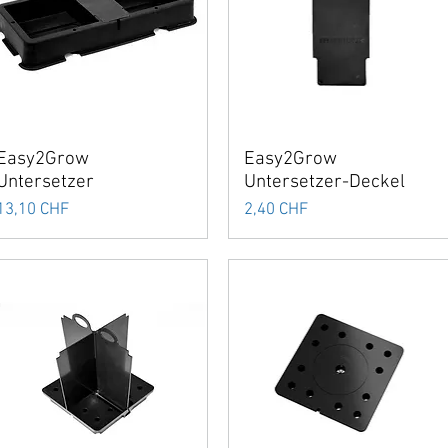
Easy2Grow
Easy2Grow
Untersetzer
Untersetzer-Deckel
Preis
Preis
13,10 CHF
2,40 CHF