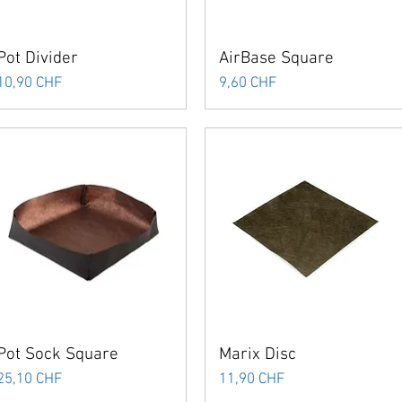
Pot Divider
AirBase Square
Preis
Preis
10,90 CHF
9,60 CHF
Pot Sock Square
Marix Disc
Preis
Preis
25,10 CHF
11,90 CHF