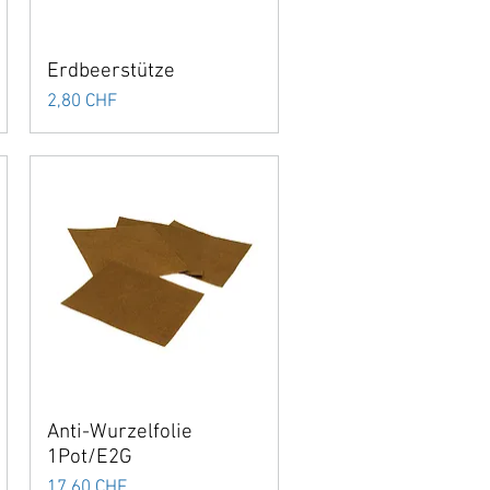
Erdbeerstütze
Preis
2,80 CHF
Anti-Wurzelfolie
1Pot/E2G
Preis
17,60 CHF