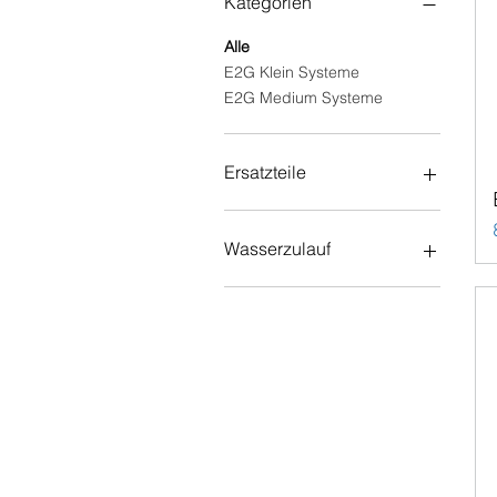
Kategorien
Alle
E2G Klein Systeme
E2G Medium Systeme
Ersatzteile
Zubehör
Erweiterungen
Wasserzulauf
Folien /Matten
Töpfe
47L Tank
Untersetzer
100L Tank
225L Tank