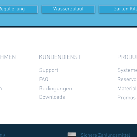
Regulierung
Wasserzulauf
Garten Kit
EHMEN
KUNDENDIENST
PRODU
Support
System
FAQ
Reservo
Bedingungen
m
Ma
teria
l
Downloads
Promos
opa
Sichere Zahlungsmittel