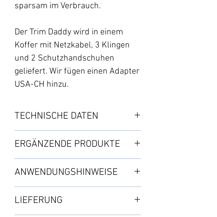
sparsam im Verbrauch.
Der Trim Daddy wird in einem
Koffer mit Netzkabel, 3 Klingen
und 2 Schutzhandschuhen
geliefert. Wir fügen einen Adapter
USA-CH hinzu.
TECHNISCHE DATEN
Leistung: 110-240 V
ERGÄNZENDE PRODUKTE
Stabiles Gehäuse mit
Reißverschluss
ANWENDUNGSHINWEISE
1 OG-Klinge, 5 kleine Zähne,
schlanker Schliff
⚠️ Benutzen Sie das Gerät nicht im
1 King Slim Klinge, 3 Zähne,
LIEFERUNG
Regen!
normale Größe
Das Gerät vor der Wartung vom