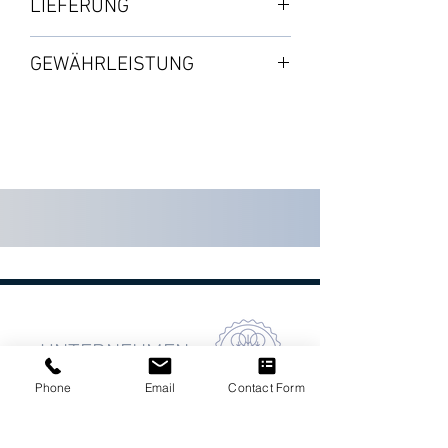
LIEFERUNG
・Anti-Wurzelfolie
AUTOPOT FORMATE :
・Deckel
Paketversand : von 3 bis 5 Tage
• E2Grow
GEWÄHRLEISTUNG
・Aquavalve
Nach Verfügbarkeit auf Lager
Abmessungen: viereckig, 275 x
2 Jahre ab dem Datum der
575mm
Bitte separat bestellen
Kaufvalidierung
Farbe: schwarz
• 1POT
Siehe Seite SHOP : Ersatzmaterial
Abmessungen: viereckig, 245 x
350mm
Farbe: schwarz
• XL POT
Abmessungen: rund, 285 x 380mm
Farbe: schwarz
UNTERNEHMEN
Phone
Email
Contact Form
Firma
Büros