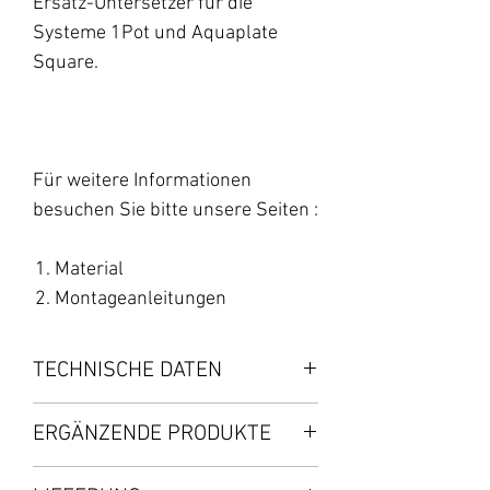
Ersatz-Untersetzer für die
Systeme 1Pot und Aquaplate
Square.
Für weitere Informationen
besuchen Sie bitte unsere Seiten :
Material
Montageanleitungen
TECHNISCHE DATEN
Schwarzer viereckiger Kunststoff-
ERGÄNZENDE PRODUKTE
Untersetzer mit Ventilgehäuse und
1 Überlaufdichtung.
・Topf