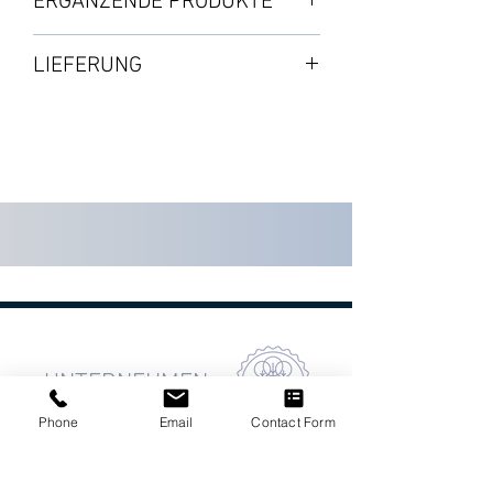
ERGÄNZENDE PRODUKTE
・1 Sedimentfilter
・1 Kohlefilter GreenCoconut
LIEFERUNG
Kapazität: 27'000 Liter.
Paketversand : von 3 bis 5 Tage
Die Lebensdauer der Filter hängt
Nach Verfügbarkeit auf Lager
von der Wassermenge und den
Qualitätsanforderungen der
einzelnen Benutzer oder Betreiber
ab.
UNTERNEHMEN
Phone
Email
Contact Form
Firma
Büros