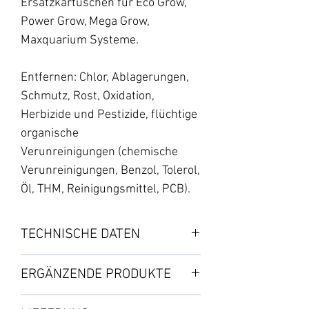
Ersatzkartuschen für Eco Grow,
Power Grow, Mega Grow,
Maxquarium Systeme.
Entfernen: Chlor, Ablagerungen,
Schmutz, Rost, Oxidation,
Herbizide und Pestizide, flüchtige
organische
Verunreinigungen (chemische
Verunreinigungen, Benzol, Tolerol,
Öl, THM, Reinigungsmittel, PCB).
TECHNISCHE DATEN
Set enthält:
ERGÄNZENDE PRODUKTE
・1 Sedimentfilter
・1 Kohlefilter GreenCoconut