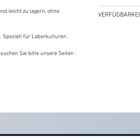
・ 6 Polanschlüss
Siehe Seite SHOP :
2 Jahre ab dem Dat
・ 6 Sicherungsmu
d leicht zu lagern, ohne
VERFÜGBARKEI
・ 1 Wasserhah
Versandfrist: 2 bi
Kapazität: 400L
. Speziell für Laborkulturen.
Grösse: Höhe 105c
Gewicht: 4 kg
suchen Sie bitte unsere Seiten :
Verpackung: 76 x 
Systeme: 1Pot + X