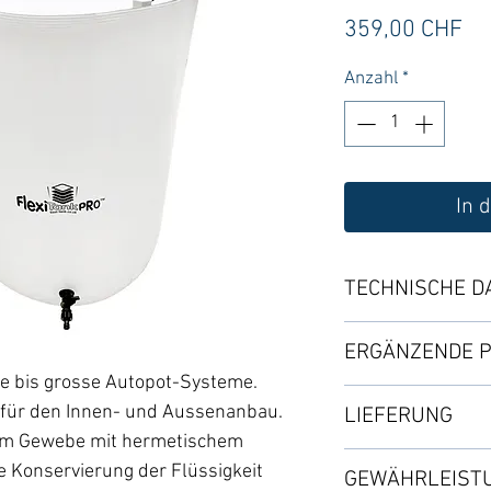
Pr
359,00 CHF
Anzahl
*
In 
TECHNISCHE D
Weisser STP-Tank 
ERGÄNZENDE 
Reissverschlussde
ere bis grosse Autopot-Systeme.
Flüssigkeitsvolume
・Click Fit Adapte
et für den Innen- und Aussenanbau.
LIEFERUNG
dem Gewebe mit hermetischem
ZUBEHÖR :
Bitte separat best
Paketversand : von 
・2x6 Stützstange
e Konservierung der Flüssigkeit
GEWÄHRLEIST
Nach Verfügbarkeit