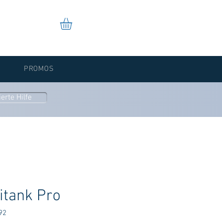
PROMOS
erte Hilfe
itank Pro
92