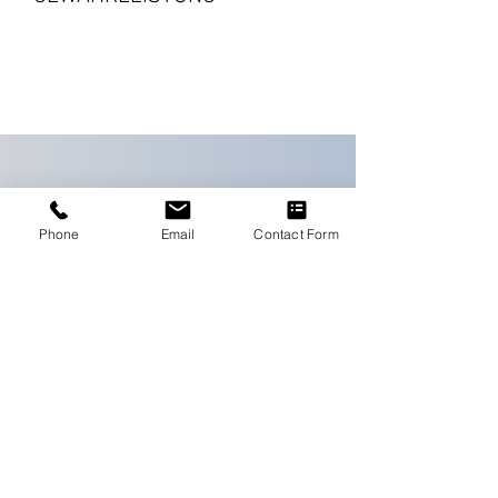
Nach Verfügbarkeit auf Lager
・Korrigiert das
werden.
Nährstoffgleichgewicht
2 Jahre ab dem Datum der
Es ermöglicht auch die
・Behandelt Blockaden der
Kaufvalidierung
Reaktivierung des
Nährstoffaufnahme
Wachstumsmediums bei einem
・Nährt das mikrobielle Leben und
Düngerwechsel, Schwierigkeiten
regeneriert das Substrat
bei der Aufnahme eines Düngers
・Optimiert die letzte
oder einem Düngerüberschuss.
Blüte-/Reifephase
In Lösung: max. 3,0 ml pro Liter
Phone
Email
Contact Form
Wasser.
Schauen Sie sich das
Ernährungsprogramm von Terra
UNTERNEHMEN
Aquatica an.
Firma
Büros
Impressum
Kontakt