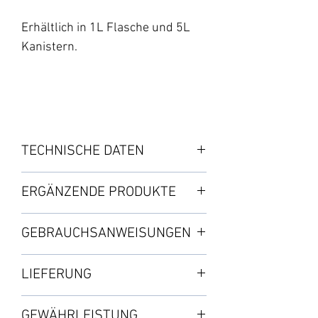
Erhältlich in 1L Flasche und 5L
Kanistern.
TECHNISCHE DATEN
Mit der Zeit sammeln sich
ERGÄNZENDE PRODUKTE
Düngemittelrückstände in Form von
Mineralsalzen an, die die Leitungen
・TA FinalPart (starkes Stimulans
GEBRAUCHSANWEISUNGEN
des Bewässerungssystems
für die späte Blüte)
verstopfen können.
FlashClean kann mit allen
LIEFERUNG
Separat zu bestellen.
Düngemitteln und insbesondere in
FlashClean löst alle diese Fragen:
Verbindung mit FinalPart zur
Paketversand : von 3 bis 5 Tage
・Löst angesammelte Salze
GEWÄHRLEISTUNG
Medienregeneration verwendet