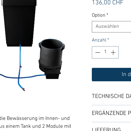
Pr
136,00 CHF
Option
*
Auswählen
Anzahl
*
In 
TECHNISCHE D
Das System besteh
ERGÄNZENDE 
mit Deckel, 2 Töpf
die Bewässerung im Innen- und
Packung Zubehör.
・XL Anti-Wurzelfo
us einem Tank und 2 Module mit
LIEFERUNG