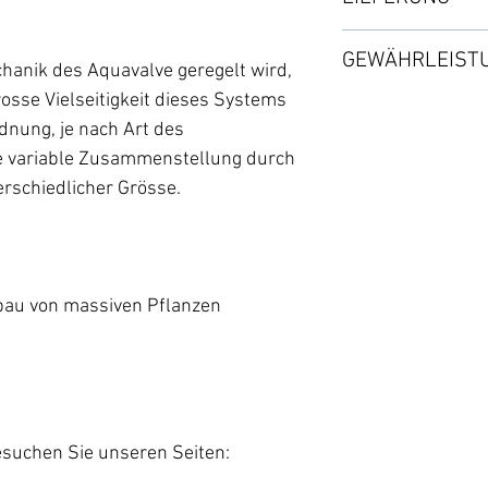
・Pot Sock Circle
MODULPAKET:
・AirBase Circle
Paketversand : von
・2x Aquavalve-5
GEWÄHRLEIST
Nach Verfügbarkei
hanik des Aquavalve geregelt wird,
・2m Wasserschl
Separat zu bestel
rosse Vielseitigkeit dieses Systems
2 Jahre ab dem Da
・1x X-Verbindun
rdnung, je nach Art des
・2x Anti-Wurzelfo
Siehe SHOP-Seite
e variable Zusammenstellung durch
・2x Absperrhah
Ersatzteile und Z
rschiedlicher Grösse.
TANKTEILE :
・1 Golf Filter
・1 Gummidichtu
nbau von massiven Pflanzen
⦿ Kompatibel mit
🔹 Option möglich:
esuchen Sie unseren Seiten: